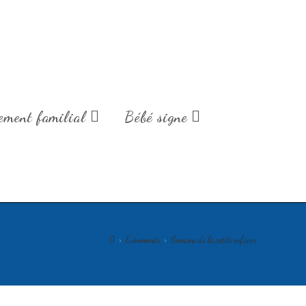
de fin d'année.
ment familial
Bébé signe
>
Évènements
>
Semaine de la petite enfance