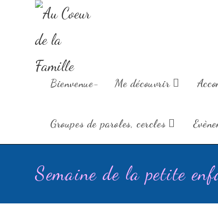
Au Coeur de la
Bienvenue-
Me découvrir
Acco
Groupes de paroles, cercles
Evène
Semaine de la petite enf