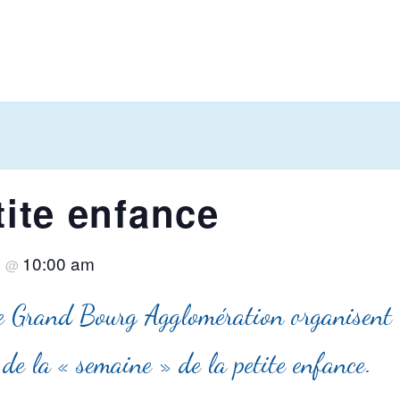
tite enfance
4
10:00 am
@
 de Grand Bourg Agglomération organisent
de la « semaine » de la petite enfance.