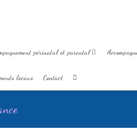
 Famille vous souhaite à toutes et tous d'heureuses fêtes 
Prenez soin de vous!
Coralie
mpagnement périnatal et parental
Accompagne
ments locaux
Contact
ance