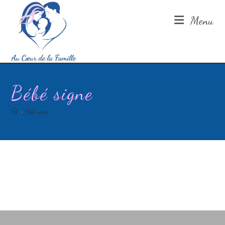
Au Coeur de la Famille vous souhaite à toutes et
Menu
tous d'heureuses fêtes de fin d'année.
Prenez soin de vous!
Coralie
Bébé signe
>
Bébé signe