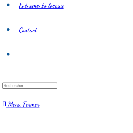
Evènements locaux
Contact
Toggle
website
search
Menu
Fermer