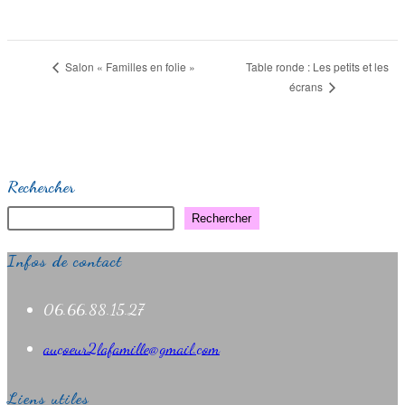
Navigation
Salon « Familles en folie »
Table ronde : Les petits et les
écrans
Évènement
Rechercher
Rechercher
Infos de contact
06.66.88.15.27
S’ouvre
aucoeur2lafamille@gmail.com
dans
Liens utiles