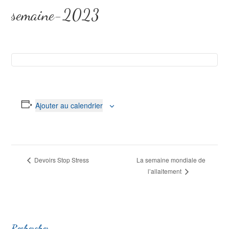
semaine-2023
Ajouter au calendrier
N
Devoirs Stop Stress
La semaine mondiale de
l’allaitement
a
v
i
g
a
Rechercher