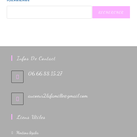
t
i
RECHERCHER
o
n
É
v
è
Infos De Contact
n
e
06.66.88.15.27
m
e
n
aucoeur2lafamille@gmail.com
t
Liens Utiles
Mentions légales