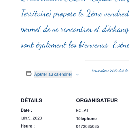
Territoire) propose le 2ème vendre
permet de se rencontrer et d’échang
sont également les bienvenus. Evèn
Périscolaire St André de
Ajouter au calendrier
DÉTAILS
ORGANISATEUR
Date :
ECLAT
juin 9, 2023
Téléphone
Heure :
0472085085