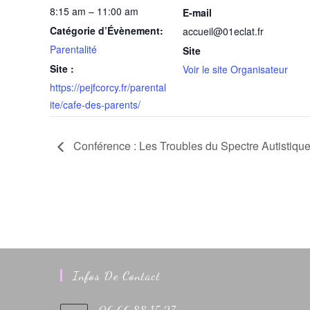
8:15 am – 11:00 am
E-mail
Catégorie d’Évènement:
accueil@01eclat.fr
Parentalité
Site
Site :
Voir le site Organisateur
https://pejfcorcy.fr/parental
ite/cafe-des-parents/
N
Conférence : Les Troubles du Spectre Autistiqu
a
v
i
g
a
t
i
Infos De Contact
o
n
06.66.88.15.27