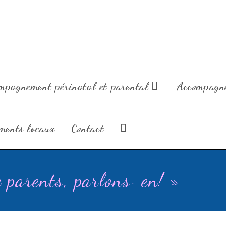
 Famille vous souhaite à toutes et tous d'heureuses fêtes 
Prenez soin de vous!
Coralie
mpagnement périnatal et parental
Accompagne
ments locaux
Contact
e parents, parlons-en! »