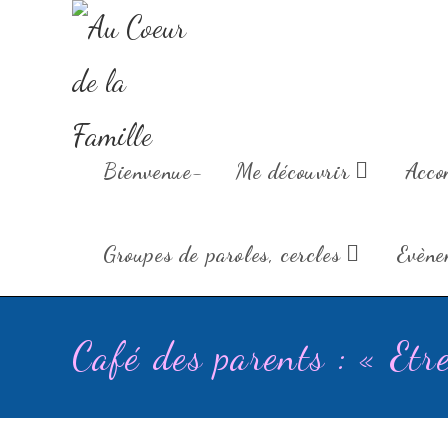
Au Coeur de la
Bienvenue-
Me découvrir
Acco
Groupes de paroles, cercles
Evène
Café des parents : « Etr