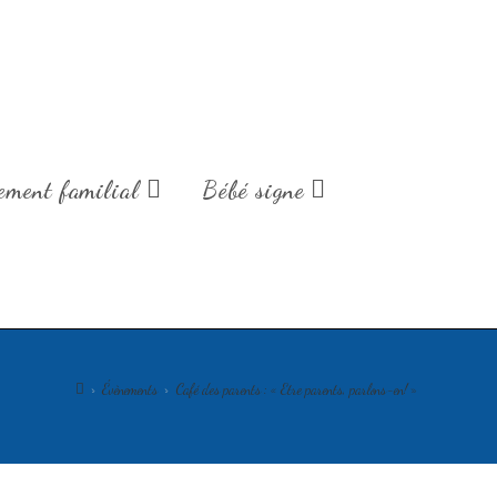
de fin d'année.
ment familial
Bébé signe
>
Évènements
>
Café des parents : « Etre parents, parlons-en! »