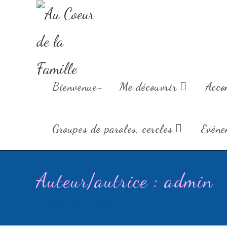
Au Coeur de la
Bienvenue-
Me découvrir
Acco
Groupes de paroles, cercles
Evène
Auteur/autrice :
admin
Cet auteur a écrit 1 articles