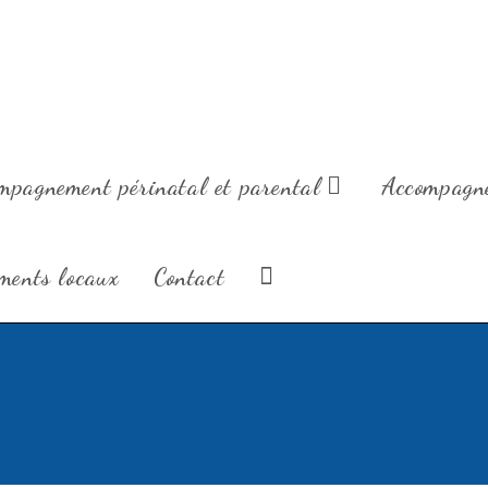
 Famille vous souhaite à toutes et tous d'heureuses fêtes 
Prenez soin de vous!
Coralie
mpagnement périnatal et parental
Accompagne
ments locaux
Contact