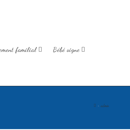
de fin d'année.
ment familial
Bébé signe
>
admin